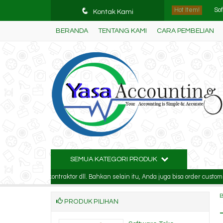
q
Hot Item!
Sof
Kontak Kami
BERANDA
TENTANG KAMI
CARA PEMBELIAN
So
Sof
Sof
So
Sof
So
Sof
SEMUA KATEGORI PRODUK
ufaktur, kontraktor dll. Bahkan selain itu, Anda juga bisa order custom deng
PRODUK PILIHAN