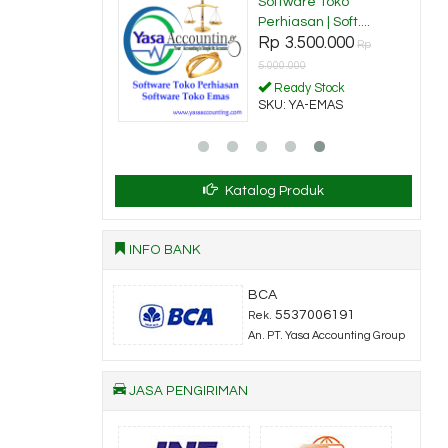
are Manufaktur |
Software Toko
re....
Perhiasan | Soft....
.500.000
Rp 3.500.000
Rp
Rp
00
5.000.000
dy Stock
Ready Stock
YA-PABRIK
SKU: YA-EMAS
Katalog Produk
INFO BANK
BCA
5537006191
Rek.
An. PT. Yasa Accounting Group
JASA PENGIRIMAN