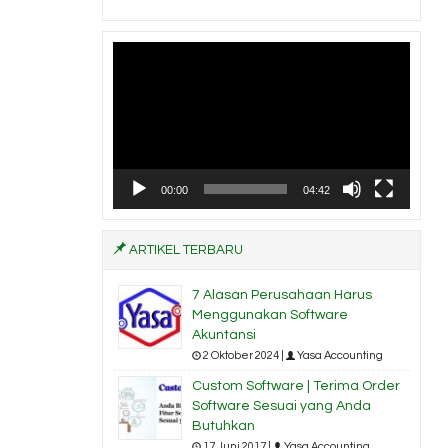
Pemutar
Video
00:00
04:42
ARTIKEL TERBARU
7 Alasan Perusahaan Harus
Menggunakan Software
Akuntansi
2 Oktober 2024 |
Yasa Accounting
Custom Software | Terima Order
Software Sesuai yang Anda
Butuhkan
17 Juni 2017 |
Yasa Accounting