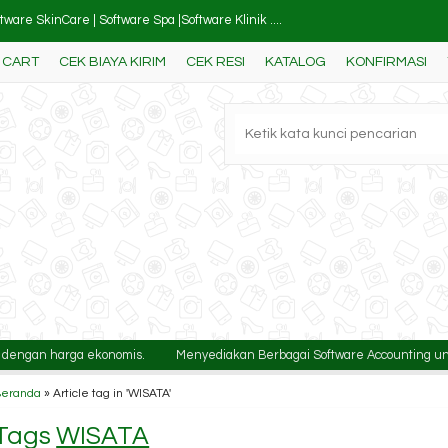
tware SkinCare | Software Spa |Software Klinik ....
CART
CEK BIAYA KIRIM
CEK RESI
KATALOG
KONFIRMASI
ftware Pembukuan Universitas / Akademik
tware Manufaktur | Software Akuntansi Untuk Man....
tware Konter Pulsa | Software Pembukuan Konter ....
ftware Restoran | Software Akuntansi Restoran
tware Distributor & Jasa | Software Akuntansi U....
ftware Toko Komputer & Service
tware Toko Perhiasan | Software Toko Emas | Ber....
an harga ekonomis.
Menyediakan Berbagai Software Accounting untuk berbag
Beranda
»
Article tag in 'WISATA'
Tags
WISATA