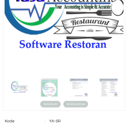
Sebelum
Selanjutnya
Kode
:
YA-SR