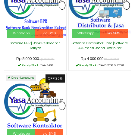
Whatsapp
via SMS
Whatsapp
via SMS
Software BPR | Bank Perkreditan
Software Distributor & Jasa | Software
Rakyat
Akuntansi Usaha Distributor
Rp 5.000.000
Rp 4.000.000
Rp 7.000.000
Rp 6.000.000
Ready Stock
/ YA-BPR
Ready Stock
/ YA-DISTRIBUTOR
Order Langsung
OFF 25%
Whatsapp
via SMS