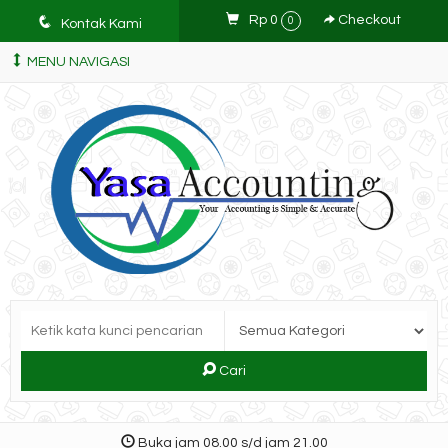
q
Rp 0
Checkout
0
Kontak Kami
MENU NAVIGASI
Cari
Buka jam 08.00 s/d jam 21.00