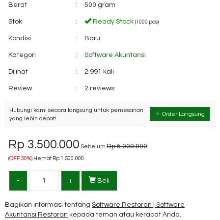
Berat
:
500 gram
Stok
:
Ready Stock
(1000 pcs)
Kondisi
:
Baru
Kategori
:
Software Akuntansi
Dilihat
:
2.991 kali
Review
:
2 reviews
Hubungi kami secara langsung untuk pemesanan
Order Langsung
yang lebih cepat!
Rp 3.500.000
Rp 5.000.000
Sebelum
(OFF 30%)
Hemat Rp 1.500.000
-
+
Beli
Bagikan informasi tentang
Software Restoran | Software
Akuntansi Restoran
kepada teman atau kerabat Anda.