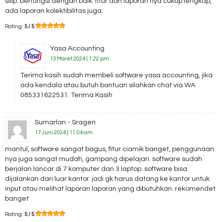
siiip. berfungsi dengan baik. fitur dan laporan nya cukup lengkap,
ada laporan kolektibilitas juga.
Rating:
5 / 5
Yasa Accounting
13 Maret 2024 | 1:22 pm
Terima kasih sudah membeli software yasa accounting, jika
ada kendala atau butuh bantuan silahkan chat via WA
085331622531. Terima Kasih
Sumarlan - Sragen
17 Juni 2024 | 11:04 am
mantul, software sangat bagus, fitur ciamik banget, penggunaan
nya juga sangat mudah, gampang dipelajari. software sudah
berjalan lancar di 7 komputer dan 3 laptop. software bisa
dijalankan dari luar kantor. jadi gk harus datang ke kantor untuk
input atau melihat laporan laporan yang dibutuhkan. rekomendet
banget
Rating:
5 / 5