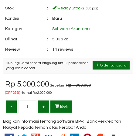
Stok
:
Ready Stock
(1000 pcs)
Kondisi
:
Baru
Kategori
:
Software Akuntansi
Dilihat
:
5.338 kali
Review
:
14 reviews
Hubungi kami secara langsung untuk pemesanan
Order Langsung
yang lebih cepat!
Rp 5.000.000
Rp 7.000.000
Sebelum
(OFF 29%)
Hemat Rp 2.000.000
-
+
Beli
Bagikan informasi tentang
Software BPR | Bank Perkreditan
Rakyat
kepada teman atau kerabat Anda.