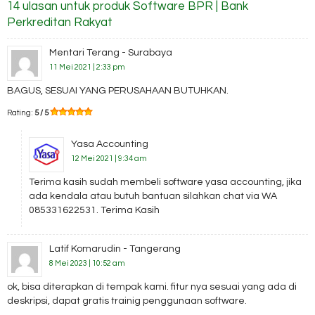
14 ulasan untuk produk Software BPR | Bank
Perkreditan Rakyat
Mentari Terang - Surabaya
11 Mei 2021 | 2:33 pm
BAGUS, SESUAI YANG PERUSAHAAN BUTUHKAN.
Rating:
5 / 5
Yasa Accounting
12 Mei 2021 | 9:34 am
Terima kasih sudah membeli software yasa accounting, jika
ada kendala atau butuh bantuan silahkan chat via WA
085331622531. Terima Kasih
Latif Komarudin - Tangerang
8 Mei 2023 | 10:52 am
ok, bisa diterapkan di tempak kami. fitur nya sesuai yang ada di
deskripsi, dapat gratis trainig penggunaan software.