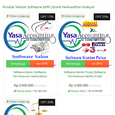
Produk Terkait Software BPR | Bank Perkreditan Rakyat
Order Langsung
Order Langsung
OFF 17%
OFF 25%
Whatsapp
via SMS
Whatsapp
via SMS
Software Salon | Software
Software Konter Pulsa | Software
Pembukuan Usaha Salon
Pembukuan Konter Pulsa
Rp 2.500.000
Rp 3.000.000
Rp 3.000.000
Rp 4.000.000
Ready Stock
/ YA-SALON
Ready Stock
/ YA-KONTER
Order Langsung
OFF 30%