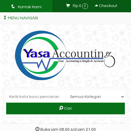
q
Rp 0
Checkout
0
Kontak Kami
MENU NAVIGASI
Cari
Buka jam 08.00 s/d jam 21.00